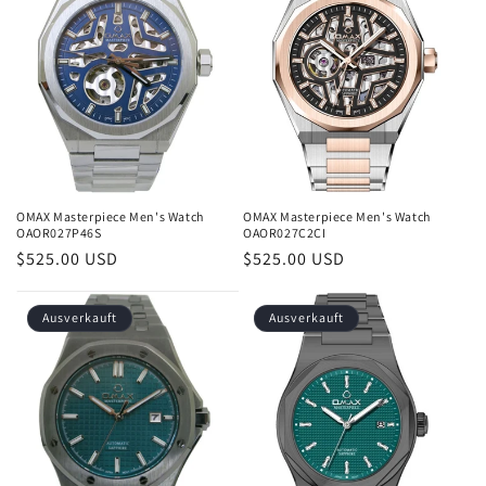
OMAX Masterpiece Men's Watch
OMAX Masterpiece Men's Watch
OAOR027P46S
OAOR027C2CI
Normaler
$525.00 USD
Normaler
$525.00 USD
Preis
Preis
Ausverkauft
Ausverkauft