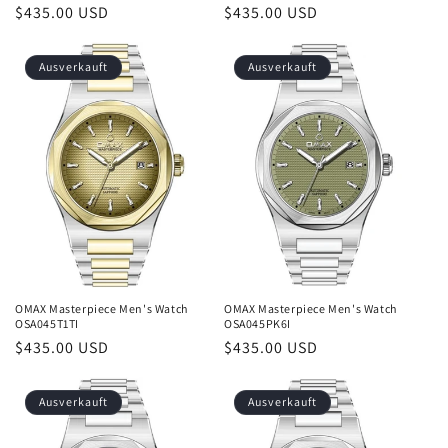
Normaler
$435.00 USD
Normaler
$435.00 USD
Preis
Preis
Ausverkauft
Ausverkauft
OMAX Masterpiece Men's Watch
OMAX Masterpiece Men's Watch
OSA045T1TI
OSA045PK6I
Normaler
$435.00 USD
Normaler
$435.00 USD
Preis
Preis
Ausverkauft
Ausverkauft