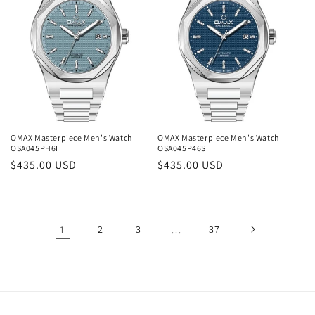
OMAX Masterpiece Men's Watch
OMAX Masterpiece Men's Watch
OSA045PH6I
OSA045P46S
Normaler
$435.00 USD
Normaler
$435.00 USD
Preis
Preis
1
2
3
…
37