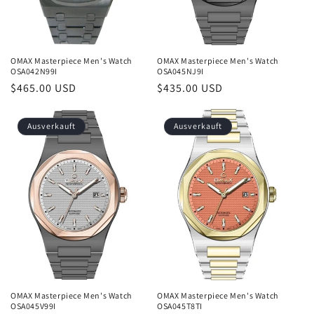
OMAX Masterpiece Men's Watch
OMAX Masterpiece Men's Watch
OSA042N99I
OSA045NJ9I
Normaler
$465.00 USD
Normaler
$435.00 USD
Preis
Preis
Ausverkauft
Ausverkauft
OMAX Masterpiece Men's Watch
OMAX Masterpiece Men's Watch
OSA045V99I
OSA045T8TI