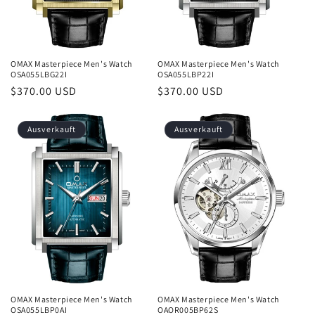
e
:
OMAX Masterpiece Men's Watch
OMAX Masterpiece Men's Watch
OSA055LBG22I
OSA055LBP22I
Normaler
$370.00 USD
Normaler
$370.00 USD
Preis
Preis
Ausverkauft
Ausverkauft
OMAX Masterpiece Men's Watch
OMAX Masterpiece Men's Watch
OSA055LBP0AI
OAOR005BP62S