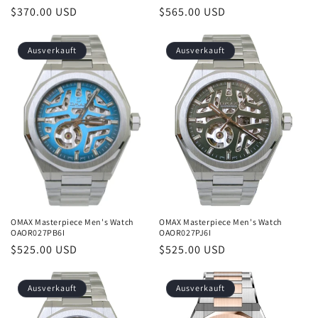
Normaler
$370.00 USD
Normaler
$565.00 USD
Preis
Preis
Ausverkauft
Ausverkauft
OMAX Masterpiece Men's Watch
OMAX Masterpiece Men's Watch
OAOR027PB6I
OAOR027PJ6I
Normaler
$525.00 USD
Normaler
$525.00 USD
Preis
Preis
Ausverkauft
Ausverkauft