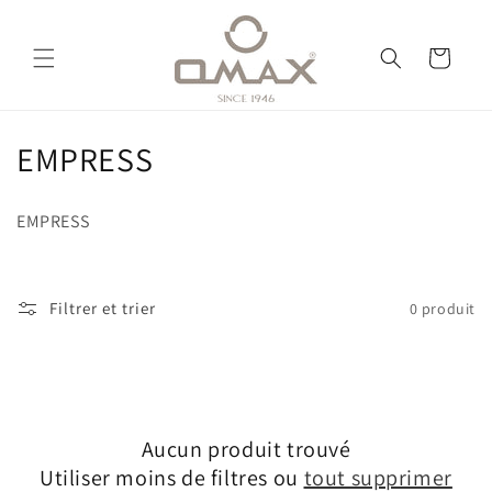
et
passer
au
Panier
contenu
C
EMPRESS
o
EMPRESS
l
l
Filtrer et trier
0 produit
e
c
t
Aucun produit trouvé
i
Utiliser moins de filtres ou
tout supprimer