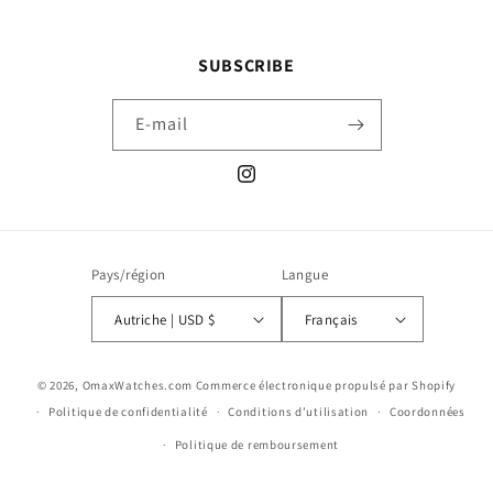
SUBSCRIBE
E-mail
Instagram
Pays/région
Langue
Autriche | USD $
Français
Moyens
© 2026,
OmaxWatches.com
Commerce électronique propulsé par Shopify
de
Politique de confidentialité
Conditions d’utilisation
Coordonnées
paiement
Politique de remboursement